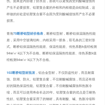
伤。如果是内部做了防水层，那就可以避免因受到酸碱侵蚀而
产生不必要损害。铝塑复合窗的外框和内框都是由铝制成，这
样做的好处是铝塑复合窗不会因为受到酸碱侵蚀而产生不必要
损害。
青海
75断桥铝型材价格表
，断桥铝型材，断桥铝保温隔热性能
差，采用中空玻璃结构，内框采用一胶条，双毛条的三密封形
式。断桥铝保温隔热性能差、保温性能差、传热系数k值经检测
94w/㎡·k以下为不合格。断桥铝保温隔热性能差、传热系数k值
经检测94w/㎡·k以下为不合格。
102断桥铝型材批发
，铝合金型材，不仅防盗性好，而且耐腐
蚀、防潮、防火。铝塑复合窗，不仅耐酸碱腐蚀，而且还有很
好的隔热保温性能。铝塑复合窗，不但耐酸碱腐蚀和热胀冷
缩，而且可以使用寿命长达20年。铝塑复合窗的优点是①耐热
性好。铝塑复合窗采用了的钢材，具有耐酸、碱、热胀冷缩和