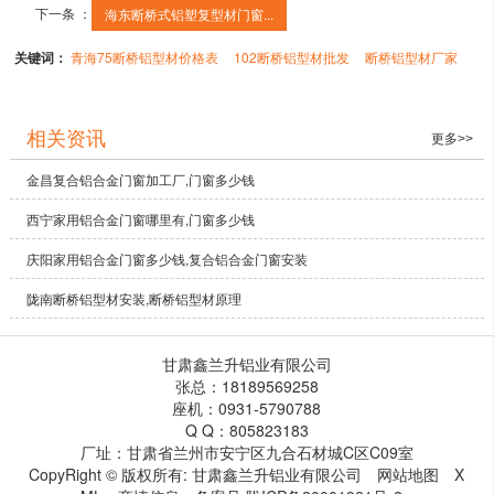
下一条 ：
海东断桥式铝塑复型材门窗...
关键词：
青海75断桥铝型材价格表
102断桥铝型材批发
断桥铝型材厂家
相关资讯
更多>>
金昌复合铝合金门窗加工厂,门窗多少钱
西宁家用铝合金门窗哪里有,门窗多少钱
庆阳家用铝合金门窗多少钱,复合铝合金门窗安装
陇南断桥铝型材安装,断桥铝型材原理
甘肃鑫兰升铝业有限公司
张总：18189569258
座机：0931-5790788
Q Q：805823183
厂址：甘肃省兰州市安宁区九合石材城C区C09室
CopyRight © 版权所有:
甘肃鑫兰升铝业有限公司
网站地图
X