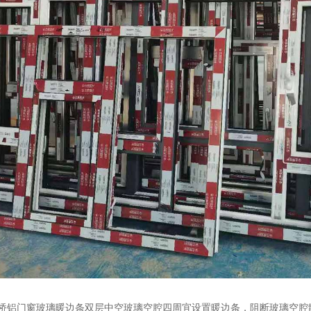
桥铝门窗玻璃暖边条双层中空玻璃空腔四周宜设置暖边条，阻断玻璃空腔