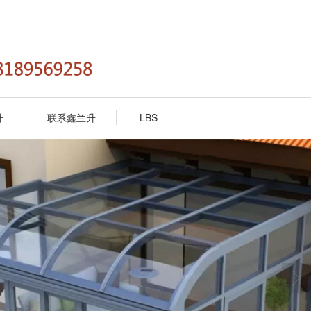
升
联系鑫兰升
LBS