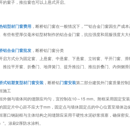
开的窗子，推拉窗也可以上悬式开启。
热铝型材门窗费用
，断桥铝门窗在一般情况下，***铝合金门窗因生产成本
。有些有壁厚仅毫米铝型材制作的铝合金门窗，抗拉强度和屈服强度大大
桥铝合金门窗批发
，断桥铝门窗分类
开启方式分为固定窗、上悬窗、中悬窗、下悬窗、立转窗、平开门窗、滑
、推拉平开窗、折叠门、地弹簧门、提升推拉门、推拉折叠门、内倒侧滑
桥式铝塑复型材门窗安装
，断桥铝
门窗安装
第二部分建筑外门窗质量控制
框施工
框外侧与墙体间的缝隙应均匀，宜控制在10～15 mm。附框采用固定安
的固定片中心距不应大于mm，固定点与墙休固定点的中心位置至墙体边缘
框塞口钢副框与主体结构之间缝隙应采用干硬性水泥砂浆填塞，确保密实
）”。涂刷2厚防水涂料。