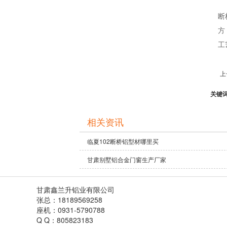
断
方
工
上
关键
相关资讯
临夏102断桥铝型材哪里买
甘肃别墅铝合金门窗生产厂家
甘肃鑫兰升铝业有限公司
张总：18189569258
座机：0931-5790788
Q Q：805823183