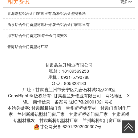
相关资讯
更多>>
青海别墅铝合金门窗哪里有,断桥铝合金型材价格
酒泉铝合金门窗型材哪种好,复合铝合金门窗哪里有
海东铝合金门窗定制,铝合金门窗安装
青海铝合金门窗型材厂家
甘肃鑫兰升铝业有限公司
张总：18189569258
座机：0931-5790788
Q Q：805823183
厂址：甘肃省兰州市安宁区九合石材城C区C09室
CopyRight © 版权所有:
甘肃鑫兰升铝业有限公司
网站地图
X
ML
商情信息
备案号:
陇ICP备20001921号-2
本站关键字:
甘肃断桥铝门窗
兰州断桥铝型材
甘肃门窗制作厂
家
兰州断桥铝型材门窗厂家
甘肃断桥铝门窗厂家
甘肃断桥
铝型材批发
甘肃断桥铝型材厂家
兰州断桥铝门窗厂家
甘公网安备
62012202000307号