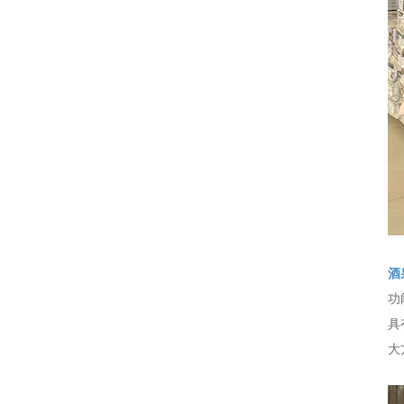
酒
功
具
大