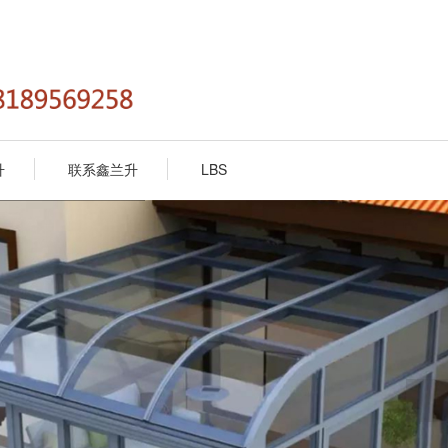
升
联系鑫兰升
LBS