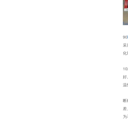
90
采
化
10
好
温
断
差
为