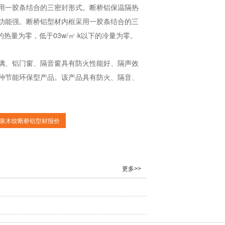
用一胶条结合的三密封形式。断桥铝保温隔热
功能强。断桥铝型材内框采用一胶条结合的三
的热量为零，低于03w/㎡·k以下的冷量为零。
璃、铝门窗、隔音窗具有防火性能好、隔声效
种节能环保型产品。该产品具有防火、隔音、
泉木纹断桥铝型材报价
更多>>