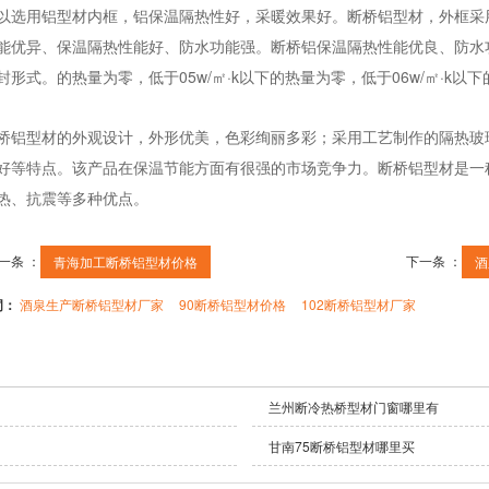
以选用铝型材内框，铝保温隔热性好，采暖效果好。断桥铝型材，外框采
能优异、保温隔热性能好、防水功能强。断桥铝保温隔热性能优良、防水
封形式。的热量为零，低于05w/㎡·k以下的热量为零，低于06w/㎡·k以下
桥铝型材的外观设计，外形优美，色彩绚丽多彩；采用工艺制作的隔热玻
好等特点。该产品在保温节能方面有很强的市场竞争力。断桥铝型材是一
热、抗震等多种优点。
一条 ：
下一条 ：
青海加工断桥铝型材价格
酒
词：
酒泉生产断桥铝型材厂家
90断桥铝型材价格
102断桥铝型材厂家
兰州断冷热桥型材门窗哪里有
甘南75断桥铝型材哪里买