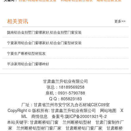
相关资讯
更多>>
陇南铝合金别墅门窗哪家好,铝合金别墅门窗安装
宁夏家用铝合金门窗哪家好,铝合金门窗型材安装
宁夏生产断桥铝型材批发
平凉家用铝合金门窗哪种好
甘肃鑫兰升铝业有限公司
张总：18189569258
座机：0931-5790788
Q Q：805823183
厂址：甘肃省兰州市安宁区九合石材城C区C09室
CopyRight © 版权所有:
甘肃鑫兰升铝业有限公司
网站地图
X
ML
商情信息
备案号:
陇ICP备20001921号-2
本站关键字:
甘肃断桥铝门窗
兰州断桥铝型材
甘肃门窗制作厂
家
兰州断桥铝型材门窗厂家
甘肃断桥铝门窗厂家
甘肃断桥