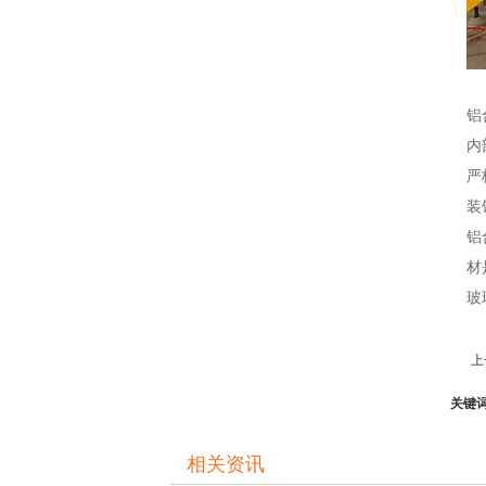
铝
内
严
装
铝
材
玻
上
关键
相关资讯