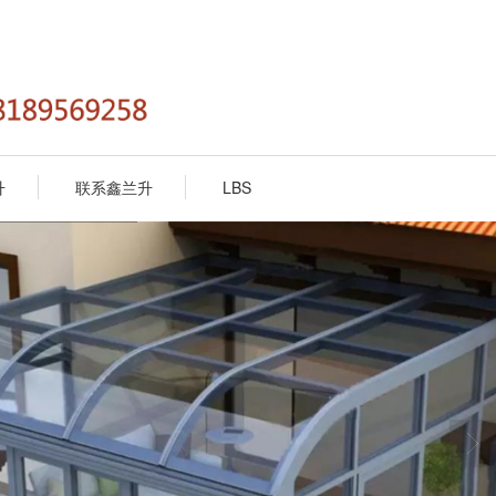
升
联系鑫兰升
LBS