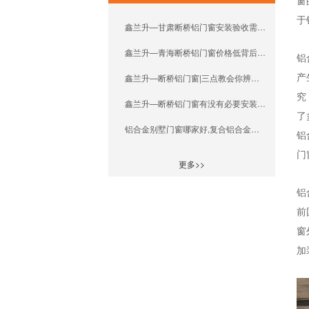
窗
于
鑫兰升—甘肃断桥铝门窗安装验收需注意的五个要点
鑫兰升—青海断桥铝门窗价格低背后的猫腻
铝
产
鑫兰升—断桥铝门窗|三点教会你辨别断桥铝型材优劣
究
鑫兰升—断桥铝门窗有没有必要安装金刚网纱窗？
了
铝合金别墅门窗哪家好,复合铝合金门窗哪家好
铝
门
更多>>
铝
前
窗
加