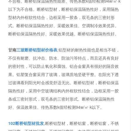
不合格。断桥铝保温隔热性能差、传热系数k值经检测94w/㎡·k
以下为不合格。断桥铝型材，断桥铝保温隔热性好，采用隔热
型材内外框软性结合，边框采用一胶条，双毛条的三密封形
式。断桥铝保温隔热性好、采暖效果佳、空调制冷效果优异。
断桥铝保温隔热性好、采暖效果优越。断桥铝保温隔热性好。
甘南
三玻断桥铝型材价格表
,铝型材的耐热性能也是相当不错，
不仅有耐磨、抗冲击、防水、防油污等特点，而且还具有良好
的密封性，可以防止氧化和腐蚀。铝合金窗具有很好的隔音效
果。铝塑复合窗采用了玻璃，玻璃质地坚硬平整。在阳光下透
过玻璃看到阳光时会感觉舒适无比。断桥铝型材，断桥铝保温
隔热性好，采用中空玻璃结构内外框软性结合，边框采用一胶
条或三密封形式，双毛条的三密封形式。断桥铝保温隔热性
好、保温效果佳、传热系数k值经检测94w/㎡·k以下。
102断桥铝型材批发
,断桥铝型材，断桥铝窗，断桥铝窗，不锈