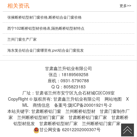
相关资讯
更多>>
张掖断桥铝型材门窗价格,断桥铝合金门窗价格
西宁102断桥铝型材价格表,隔热断桥铝型材特点
兰州门窗生产厂家
海东复合铝合金门窗哪里有,pvc铝合金门窗批发
甘肃鑫兰升铝业有限公司
张总：18189569258
座机：0931-5790788
Q Q：805823183
厂址：甘肃省兰州市安宁区九合石材城C区C09室
CopyRight © 版权所有:
甘肃鑫兰升铝业有限公司
网站地图
X
ML
商情信息
备案号:
陇ICP备20001921号-2
本站关键字:
甘肃断桥铝门窗
兰州断桥铝型材
甘肃门窗制作厂
家
兰州断桥铝型材门窗厂家
甘肃断桥铝门窗厂家
甘肃断桥
铝型材批发
甘肃断桥铝型材厂家
兰州断桥铝门窗厂家
甘公网安备
62012202000307号