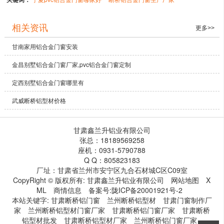
相关资讯
更多>>
甘南家用铝合金门窗安装
金昌别墅铝合金门窗厂家,pvc铝合金门窗定制
定西别墅铝合金门窗哪里有
武威断桥铝型材价格
甘肃鑫兰升铝业有限公司
张总：18189569258
座机：0931-5790788
Q Q：805823183
厂址：甘肃省兰州市安宁区九合石材城C区C09室
CopyRight © 版权所有:
甘肃鑫兰升铝业有限公司
网站地图
X
ML
商情信息
备案号:
陇ICP备20001921号-2
本站关键字:
甘肃断桥铝门窗
兰州断桥铝型材
甘肃门窗制作厂
家
兰州断桥铝型材门窗厂家
甘肃断桥铝门窗厂家
甘肃断桥
铝型材批发
甘肃断桥铝型材厂家
兰州断桥铝门窗厂家