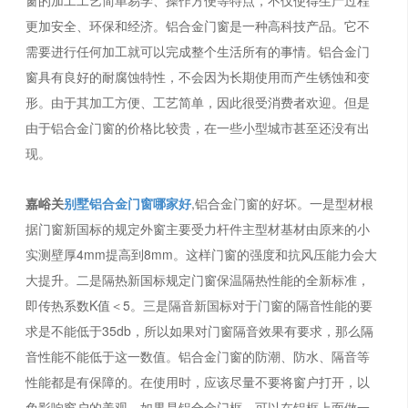
更加安全、环保和经济。铝合金门窗是一种高科技产品。它不
需要进行任何加工就可以完成整个生活所有的事情。铝合金门
窗具有良好的耐腐蚀特性，不会因为长期使用而产生锈蚀和变
形。由于其加工方便、工艺简单，因此很受消费者欢迎。但是
由于铝合金门窗的价格比较贵，在一些小型城市甚至还没有出
现。
嘉峪关
别墅铝合金门窗哪家好
,铝合金门窗的好坏。一是型材根
据门窗新国标的规定外窗主要受力杆件主型材基材由原来的小
实测壁厚4mm提高到8mm。这样门窗的强度和抗风压能力会大
大提升。二是隔热新国标规定门窗保温隔热性能的全新标准，
即传热系数K值＜5。三是隔音新国标对于门窗的隔音性能的要
求是不能低于35db，所以如果对门窗隔音效果有要求，那么隔
音性能不能低于这一数值。铝合金门窗的防潮、防水、隔音等
性能都是有保障的。在使用时，应该尽量不要将窗户打开，以
免影响窗户的美观。如果是铝合金门框，可以在铝框上面做一