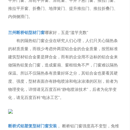
推拉平开窗、折叠门、地弹簧门、提升推拉门、推拉折叠门、
内倒侧滑门。
兰州断桥铝型材门窗
哪家好，五是“滥竽充数”
有的隔热铝门窗企业在研究人们心理，人们只关心隔热条
的材质质量，而很少考虑外两层铝合金的合金质量，按照标准
建筑型材铝合金要是牌合金，而有的企业用不达标的铝合金来
做隔热铝复合门窗，造成窗扇、窗框组角不严，门窗难以隔热
保温。所以不仅隔热条有质量好坏之分，其铝合金也要看其硬
度、强度，型材表面亦有静电喷涂和电泳涂漆的区别，前者为
物理变化，详情请见百度百科“静电喷涂技术”，后者为化学变
化，请见百度百科“电泳工艺”。
断桥式铝塑复型材门窗安装
， 断桥铝门窗强度高不变型，免维