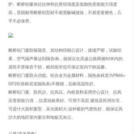
护。断桥铝窗体抗拉伸和抗剪切强度及抵御热变形能力强度
高，坚固耐用断桥铝型材不易受酸碱侵蚀，不易变黄褪色，几
乎不必保养。
断桥铝门窗防噪隔音。其结构经精心设计，接缝严密，试验结
果，空气隔声量达到隔音db，能保证在高速公路两侧50米内的
居民不受噪音干扰，毗邻闹市也可保证室内宁静温馨。
断桥铝门窗防火功能。铝合金为金属材料，隔热条材质为PA66+
GF25(俗称尼龙隔热条)不燃烧，且耐高温性好。
断桥铝门窗、防风沙、抗风压。内框直料采用空心设计、抗风
压变形能力强 ，抗震动效果好。可用于高层 建筑及民用住宅，
可设计大面积窗型，采光面积大;这种窗的气密性好，能保证风
沙大的地区室内窗台和地板无灰尘。
三是“浑水摸鱼”