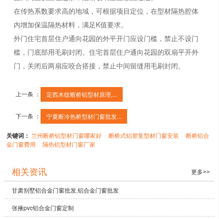
在传热系数要求高的地域，可根据项目定位，在型材隔热腔体
内增加保温隔热材料，满足K值要求。
外门住宅首层住户通向花园的外平开门应设门槛，禁止不设门
槛，门底部用毛刷封闭。住宅首层住户通向花园的双扇平开外
门，关闭后两扇应咬合搭接，禁止中间留缝用毛刷封闭。
上一条 ：
定西木纹断桥铝型材原理,...
下一条 ：
宁夏断冷热桥型材门窗批发...
关键词：
兰州断桥铝型材门窗哪家好
断桥式铝塑复型材门窗安装
断桥铝合
金门窗费用
隔热铝型材门窗厂家
相关资讯
更多>>
甘肃别墅铝合金门窗批发,铝合金门窗批发
张掖pvc铝合金门窗定制