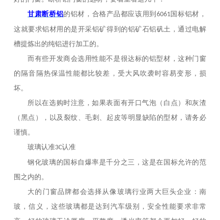
甘肃
断桥铝
的铝材，合格产品都应该用到
国标铝材，
6061
这就要求铝材用的是开采铝矿得到的铝矿石铝矾土，通过电解
槽提炼出的纯铝进行加工的。
而有些开发商会选用性能不是很达标的铝型材，这种门窗
的隔音隔热保温性能都比较差，受大风吹袭时容易变形，损
坏。
所以在选购时注意，如果表面有开口气泡（白点）和灰渣
（黑点），以及裂纹、毛刺、起皮等明显缺陷的型材，请务必
谨慎。
玻璃认准
认准
3C
钢化玻璃的国标自爆率是千分之三，这是在国标允许的范
围之内的。
大的门窗品牌都会选择从像玻璃行业两大巨头企业：南
玻，信义，这些玻璃都是达到汽车级别，安全性能要求非常