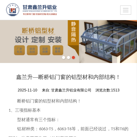
鑫兰升—断桥铝门窗的铝型材和内部结构！
2025-11-10
来自:
甘肃鑫兰升铝业有限公司
浏览次数:1513
断桥铝门窗的铝型材和内部结构！
、三项指标基本
1
型材通常有三个指标：
铝材种类：
，
等，前面已经说过，
和
的
6063-T5
6063-T6
T5
T6