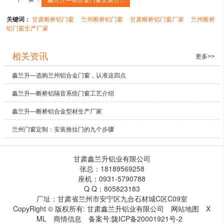
关键词：
甘肃断桥铝门窗
兰州断桥铝门窗
甘肃断桥铝门窗厂家
兰州断桥
铝门窗生产厂家
相关资讯
更多>>
鑫兰升—选购兰州铝合金门窗，认准这四点
鑫兰升—断桥铝隔音系统门窗工艺介绍
鑫兰升—断桥铝合金型材生产厂家
兰州门窗定制：安装推拉门的九个步骤
甘肃鑫兰升铝业有限公司
张总：18189569258
座机：0931-5790788
Q Q：805823183
厂址：甘肃省兰州市安宁区九合石材城C区C09室
CopyRight © 版权所有:
甘肃鑫兰升铝业有限公司
网站地图
X
ML
商情信息
备案号:
陇ICP备20001921号-2