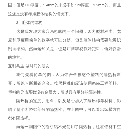
固；但是
厚度，
的未必不如
厚度，
的。而且
110
1.4mm
120
1.2mm
这还是没有考虑腔体结构的情况下。
、腔体的结构
3
这是我发现大家容易忽略的一个问题，因为型材种类、宽
度和厚度用简单的数字就可以分辨。但是腔体结构需要能辩识
剖面结构。然而这却又是，也是厂商容易作奸犯科，偷奸耍滑
的地方。
互利共生
做时间的朋友
我们先看简单的图，因为铝合金被这个塑料的隔热桥断
开，所以叫断桥铝合金。按照标准们应该使用
工程塑料。
PA66
塑料的导热系数没有金属大，所以具有更好的隔热性。
隔热桥的宽度、用料，以及是否加入了隔热棉等材料，影
响了整个断桥铝部分的隔热性。在上图中，可以看出纵横方向
都有隔热桥。
而这一副图中的断桥铝不光使用了隔热桥，还在铝材中空