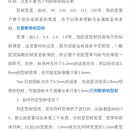
区别，注意不要为了
的智商税买单。
T6
型材宽度：如
、
、
、
、
、
等，指的是窗
85
90
110
113
115
120
户整个铝合金框架的厚度，你可以简单理解为金属框架有多
甘肃断桥铝型材
粗。
壁厚：如
、
、
、
等，指的是型材切面地方的铝
1.2
1.4
1.6
1.8
材厚度，这里要特别注意，因为切面会有很多中空腔室，一般
腔室隔断的材质是较薄的，所以整个切面壁厚与标号的厚度一
致即可。此外，标准种允许了
的误差存在，所以给你说
0.2mm
1.
的型材壁厚，也可能实际测量只有
。
8mm
1.6mm
目前国标允许了
的误差，也就是说你买
壁
Tips:
0.2mm
1.8mm
兰州断桥铝型材
厚的型材，可能游标卡尺测量出来只有
1.6mm
、如何判定型材优劣？
2
判定型材优劣，是在同样型材的下进行的，比如都是
6063-T
。那么就需要综合来看三个东西，分别是型材宽度、壁厚和腔
5
体结构。比如
宽度的，
肯定比同样宽度的
要坚
120
1.6mm
1.2mm