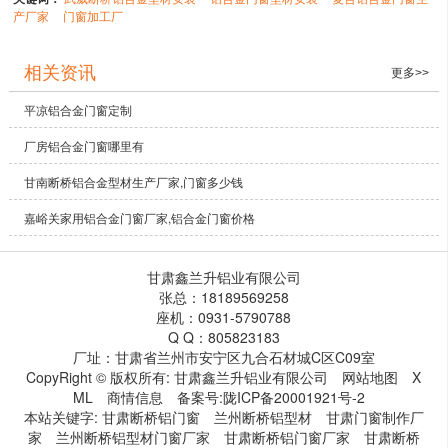
产厂家
门窗加工厂
相关资讯
更多>>
平凉铝合金门窗定制
厂房铝合金门窗哪里有
甘南断桥铝合金型材生产厂家,门窗多少钱
嘉峪关家用铝合金门窗厂家,铝合金门窗价格
甘肃鑫兰升铝业有限公司
张总：18189569258
座机：0931-5790788
Q Q：805823183
厂址：甘肃省兰州市安宁区九合石材城C区C09室
CopyRight © 版权所有:
甘肃鑫兰升铝业有限公司
网站地图
X
ML
商情信息
备案号:
陇ICP备20001921号-2
本站关键字:
甘肃断桥铝门窗
兰州断桥铝型材
甘肃门窗制作厂
家
兰州断桥铝型材门窗厂家
甘肃断桥铝门窗厂家
甘肃断桥