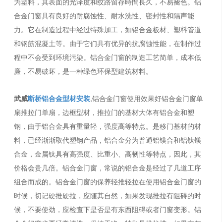
为塑料，其表面的光泽度和纹路留存時間長久，不易褪色。铝
合金门窗具有良好的耐腐蚀性、耐水洗性、密封性和隔声能
力。它在制造过程中经过特殊加工，如铝合金板材、塑料管道
和钢筋混凝土等。由于它们具有优异的抗腐蚀性能，在制作过
程中不会受到环境污染。铝合金门窗的制造工艺简单，成本低
廉，不易破坏，是一种绿色环保型建筑材料。
武威
断桥铝合金型材安装
,铝合金门窗使用效果好铝合金门窗单
扇推拉门单扇，边框型材，推拉门的基材大体有铝合金和塑
钢，由于铝合金具有重量轻，强度高等特点。是移门基材的材
料，已经渐渐取代塑钢产品，铝合金分为普通铝镁合和铝钛镁
合金，金属钛具有高强度、比重小、高韧性等特点，因此，其
价格会贵几倍。铝合金门窗，常说的铝合金是经过了几道工序
组合而成的。铝合金门窗的保养轻推轻拉在使用铝合金门窗的
时候，切记硬推硬拉，应随其自然，如果发现推拉有阻碍的时
候，不要使劲，应检查下是否是有东西阻碍或者门窗变形。铝