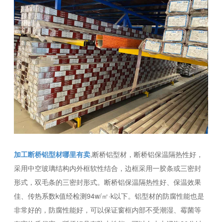
加工断桥铝型材哪里有卖
,断桥铝型材，断桥铝保温隔热性好，
采用中空玻璃结构内外框软性结合，边框采用一胶条或三密封
形式，双毛条的三密封形式。断桥铝保温隔热性好、保温效果
佳、传热系数k值经检测94w/㎡·k以下。铝型材的防腐性能也是
非常好的，防腐性能好，可以保证窗框内部不受潮湿、霉菌等