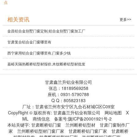
点
相关资讯
更多>>
金昌铝合金别墅门窗定制,铝合金别墅门窗加工厂
甘肃复合铝合金门窗哪里有
西宁家用铝合金门窗哪里有,门窗多少钱
嘉峪关隔热断桥铝型材报价,木纹断桥铝型材批发
甘肃鑫兰升铝业有限公司
张总：18189569258
座机：0931-5790788
Q Q：805823183
厂址：甘肃省兰州市安宁区九合石材城C区C09室
CopyRight © 版权所有:
甘肃鑫兰升铝业有限公司
网站地图
X
ML
商情信息
备案号:
陇ICP备20001921号-2
本站关键字:
甘肃断桥铝门窗
兰州断桥铝型材
甘肃门窗制作厂
家
兰州断桥铝型材门窗厂家
甘肃断桥铝门窗厂家
甘肃断桥