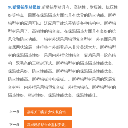
90断桥铝型材报价
,断桥铝型材具有、高韧性，耐腐蚀、抗压性
好等特点，因而在保温隔热方面也具有优异的防火功能。断桥
铝型材的应用可以广泛应用于建筑幕墙等各种结构中。断桥铝
型材采用了、高韧性的铝合金。在保温隔热方面具有良好的抗
风化和防火功能。，铝材外观采用铝塑复合型材，外表面采用
金属网状涂层，使得整个外部看起来非常美观大方。断桥铝型
材的保温隔热性好，采用内外框软性结合，窗扇采用一胶条结
构，双毛条的三密封形式。断桥铝型材的隔热隔热性能优良、
保温效果好、防火性能高。断桥铝型材的保温隔热性能优良、
防火性能高。断桥铝板带电极板。。断桥铝型材采用的双层复
合材料，内外框采用铝塑复合板，外框为铝箔。断桥铝型材的
隔热性好、密封性好、保温性能优良、保温性能佳。
上一条 ：
嘉峪关门窗多少钱,复合铝...
下一条 ：
武威断桥铝合金型材安装,...