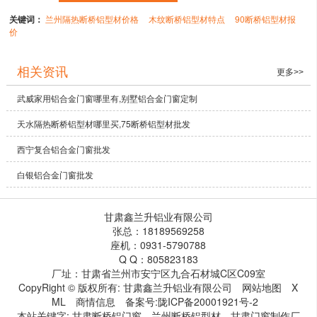
关键词：
兰州隔热断桥铝型材价格
木纹断桥铝型材特点
90断桥铝型材报
价
相关资讯
更多>>
武威家用铝合金门窗哪里有,别墅铝合金门窗定制
天水隔热断桥铝型材哪里买,75断桥铝型材批发
西宁复合铝合金门窗批发
白银铝合金门窗批发
甘肃鑫兰升铝业有限公司
张总：18189569258
座机：0931-5790788
Q Q：805823183
厂址：甘肃省兰州市安宁区九合石材城C区C09室
CopyRight © 版权所有:
甘肃鑫兰升铝业有限公司
网站地图
X
ML
商情信息
备案号:
陇ICP备20001921号-2
本站关键字:
甘肃断桥铝门窗
兰州断桥铝型材
甘肃门窗制作厂